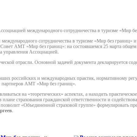
Ассоциацией международного сотрудничества в туризме «Мир б
 международного сотрудничества в туризме «Мир без границ» 
 Совет АМТ «Мир без границ»: на состоявшемся 25 марта общем
на управления Ассоциацией.
ической отрасли. Основной задачей документа декларируется со
чших российских и международных практик, нормативному регул
и партнеров АМТ «Мир без границ».
вливаться на «теоретических» аспектах, а находить практическ
в плане страхования гражданской ответственности и содействов
и позволит «Объединенной страховой группе» формулировать пр
ргеев
.