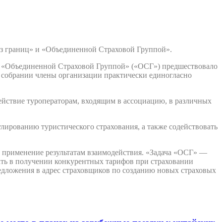
ез границ» и «Объединенной Страховой Группой».
и «Объединенной Страховой Группой» («ОСГ») предшествовало
 собрании члены организации практически единогласно
действие туроператорам, входящим в ассоциацию, в различных
ированию туристического страхования, а также содействовать
ое применение результатам взаимодействия. «Задача «ОСГ» —
ать в получении конкурентных тарифов при страховании
едложения в адрес страховщиков по созданию новых страховых